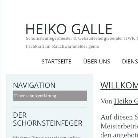
HEIKO GALLE
Schornsteinfegermeister & Gebäudeenergieberater HWK 
Fachkraft für Rauchwarnmelder gemä
STARTSEITE
ÜBER UNS
DIEN
WILLKOM
NAVIGATION
Datenschutzerklärung
Von
Heiko G
DER
Auf diesen 
SCHORNSTEINFEGER
Meisterbetri
den angebot
Moderne Feuerungsanlagen stellen