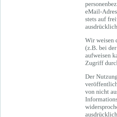
personenbez
eMail-Adress
stets auf fr
ausdrücklic
Wir weisen d
(z.B. bei d
aufweisen k
Zugriff durc
Der Nutzung
veröffentlic
von nicht a
Informations
widersproche
ausdrücklich