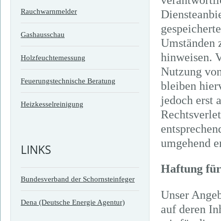
verantwortli
Rauchwarnmelder
Diensteanbie
gespeichert
Gashausschau
Umständen zu
hinweisen. V
Holzfeuchtemessung
Nutzung von
Feuerungstechnische Beratung
bleiben hier
jedoch erst 
Heizkesselreinigung
Rechtsverle
entsprechen
umgehend en
LINKS
Haftung für
Bundesverband der Schornsteinfeger
Unser Angebo
Dena (Deutsche Energie Agentur)
auf deren In