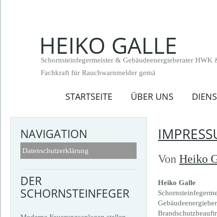
HEIKO GALLE
Schornsteinfegermeister & Gebäudeenergieberater HWK 
Fachkraft für Rauchwarnmelder gemä
STARTSEITE
ÜBER UNS
DIEN
IMPRES
NAVIGATION
Datenschutzerklärung
Von
Heiko G
DER
Heiko Galle
SCHORNSTEINFEGER
Schornsteinfegerme
Gebäudeenergiebe
Brandschutzbeauft
Moderne Feuerungsanlagen stellen